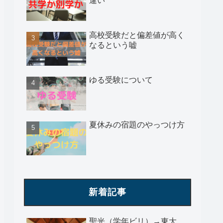
違い
高校受験だと偏差値が高く
なるという嘘
ゆる受験について
夏休みの宿題のやっつけ方
新着記事
聖光（学年ビリ）→東大