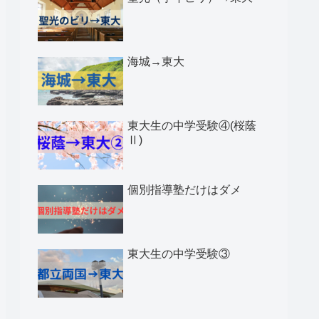
海城→東大
東大生の中学受験④(桜蔭
Ⅱ)
個別指導塾だけはダメ
東大生の中学受験③