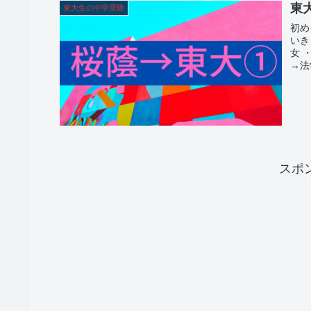
東
東大生の中学受験
初め
いき
女 
→法
スポ