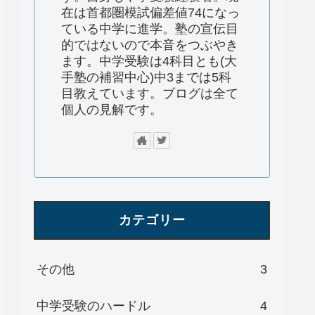
在は首都圏模試偏差値74になっ
ている中学に進学。塾の宣伝目
的ではないので本音をつぶやき
ます。中学受験は4科目とも(大
手塾の補習中心)中3までは5科
目教えています。ブログは全て
個人の見解です。
カテゴリー
その他
3
中学受験のハードル
4