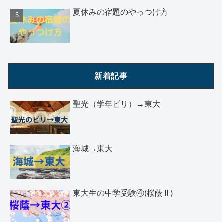
夏休みの宿題のやっつけ方
新着記事
聖光（学年ビリ）→東大
海城→東大
東大生の中学受験④(桜蔭Ⅱ)