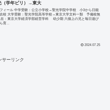
光（学年ビリ）→東大
フィール 中学受験：公立小学校→聖光学院中学校 小3から日能
吉校 大学受験：聖光学院高等学校→東京大学文科一類 予備校無
現在：東京大学経済学部経営学科 幼少期 六個上の兄と毎日遊び
育...
2024.07.25
ンサーリンク