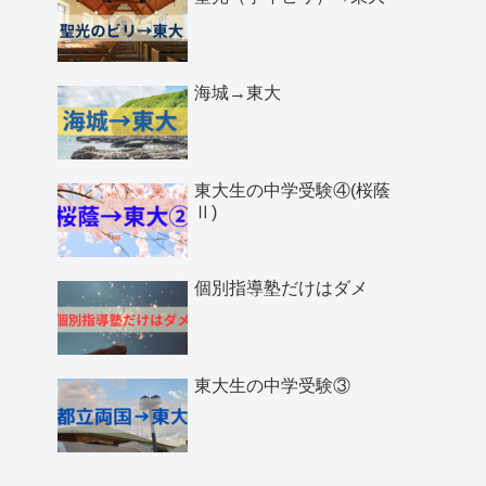
海城→東大
東大生の中学受験④(桜蔭
Ⅱ)
個別指導塾だけはダメ
東大生の中学受験③