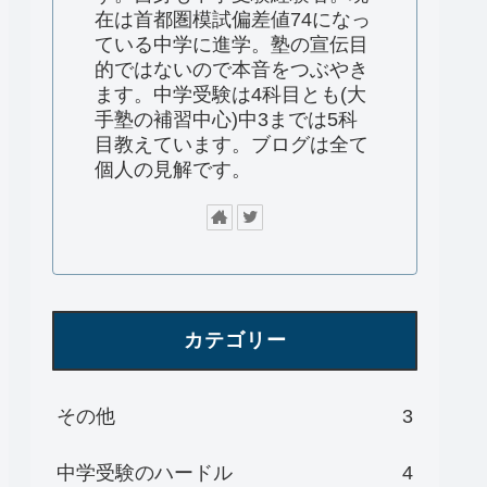
在は首都圏模試偏差値74になっ
ている中学に進学。塾の宣伝目
的ではないので本音をつぶやき
ます。中学受験は4科目とも(大
手塾の補習中心)中3までは5科
目教えています。ブログは全て
個人の見解です。
カテゴリー
その他
3
中学受験のハードル
4