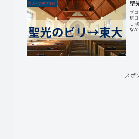
聖
東大生の中学受験
プロ
研日
し 
ながら
スポ