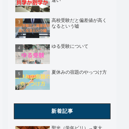
違い
高校受験だと偏差値が高く
なるという嘘
ゆる受験について
夏休みの宿題のやっつけ方
新着記事
聖光（学年ビリ）→東大